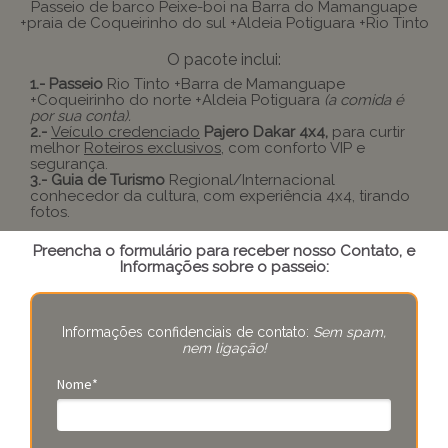
Passeio de barco Peixe-boi na Barra do Mamanguape
+praia de Coqueirinho do sul +Aldeia Potiguara +Rio Tinto
O pacote inclui:
1.- Passeio
Rio Tinto +Barra de Mamanguape
+Coqueirinho do norte +Aldeia Potiguara
(a comida é
por sua conta).
2.-
Veículo credenciado
Pajero Dakar 4x4,
para curtir
melhor
Roteiros exclusivos
, com conforto VIP e
segurança.
3.- Guia de Turismo
Regional/Internacional
conhecedor da cultura, com experiência 4x4, tirando
fotos.
Preencha o formulário para receber nosso Contato, e
Informações sobre o passeio:
Informações confidenciais de contato:
Sem spam,
nem ligação!
Nome*