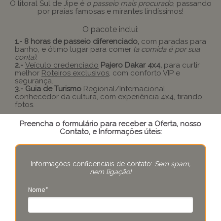
O litoral Sul de Jipe é
o passeio mais procurado
, passando
por praias famosas e mirantes lindíssimos!
O pacote inclui:
1.- 8 horas de passeio diferenciado,
com paradas para
banho, e ótimo lugar para comer
(a comida é por sua
conta).
2.-
Veículo credenciado
Pajero Dakar 4x4,
para curtir
melhor
Roteiros exclusivos
, com conforto VIP e
segurança.
3.- Guia de Turismo
Regional/Internacional
conhecedor da cultura, com experiência 4x4, tirando
fotos.
Preencha o formulário para receber a Oferta, nosso
Contato, e Informações úteis:
Informações confidenciais de contato:
Sem spam,
nem ligação!
Nome*